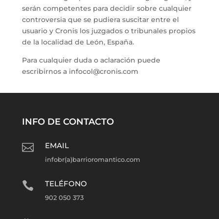
serán competentes para decidir sobre cualquier
controversia que se pudiera suscitar entre el
usuario y Cronis los juzgados o tribunales propios
de la localidad de León, España.
Para cualquier duda o aclaración puede
escribirnos a infocol@cronis.com
INFO DE CONTACTO
EMAIL

infobr(a)barrioromantico.com
TELÉFONO

902 050 373